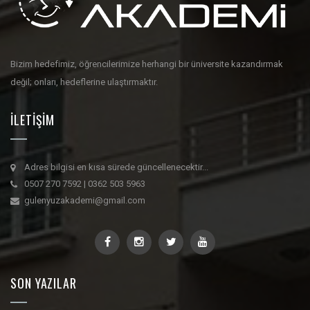
Bizim hedefimiz, öğrencilerimize herhangi bir üniversite kazandırmak
değil; onları, hedeflerine ulaştırmaktır.
İLETIŞIM
Adres bilgisi en kısa sürede güncellenecektir...
0507 270 7592 | 0362 503 5963
gulenyuzakademi@gmail.com
SON YAZILAR