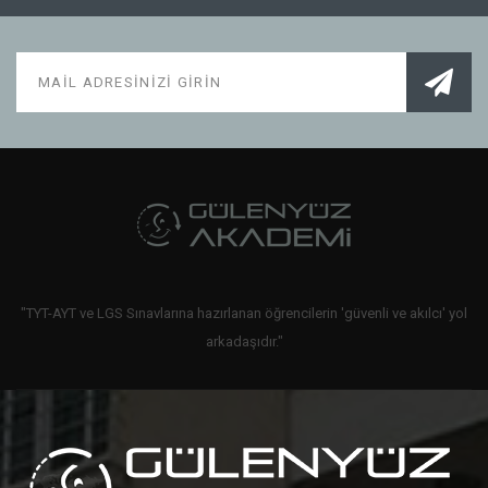
"TYT-AYT ve LGS Sınavlarına hazırlanan öğrencilerin 'güvenli ve akılcı' yol
arkadaşıdır."