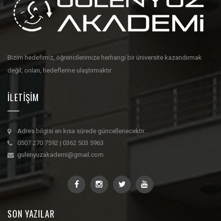
Bizim hedefimiz, öğrencilerimize herhangi bir üniversite kazandırmak
değil; onları, hedeflerine ulaştırmaktır.
İLETIŞIM
Adres bilgisi en kısa sürede güncellenecektir...
0507 270 7592 | 0362 503 5963
gulenyuzakademi@gmail.com
SON YAZILAR