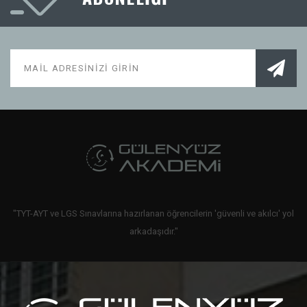
"TYT-AYT ve LGS Sınavlarına hazırlanan öğrencilerin 'güvenli ve akılcı' yol
arkadaşıdır."