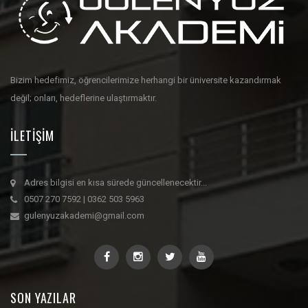
Bizim hedefimiz, öğrencilerimize herhangi bir üniversite kazandırmak
değil; onları, hedeflerine ulaştırmaktır.
İLETIŞIM
Adres bilgisi en kısa sürede güncellenecektir...
0507 270 7592 | 0362 503 5963
gulenyuzakademi@gmail.com
SON YAZILAR