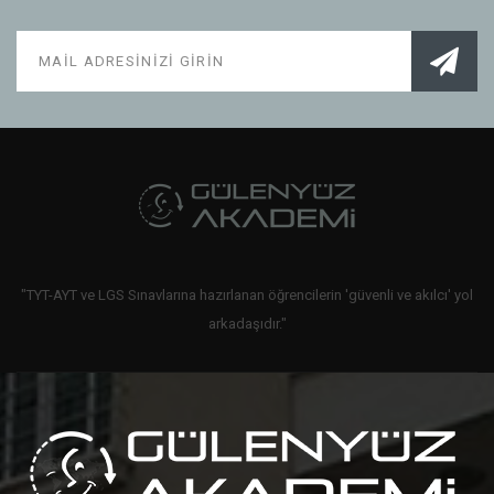
"TYT-AYT ve LGS Sınavlarına hazırlanan öğrencilerin 'güvenli ve akılcı' yol
arkadaşıdır."